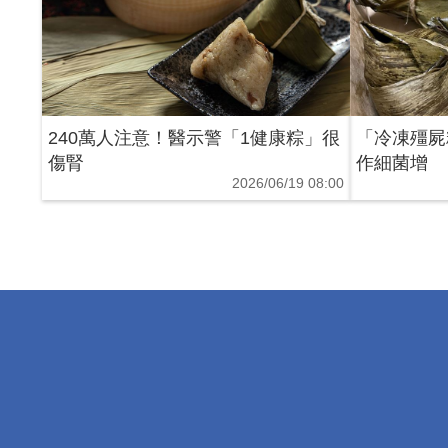
240萬人注意！醫示警「1健康粽」很
「冷凍殭屍
傷腎
作細菌增
2026/06/19 08:00