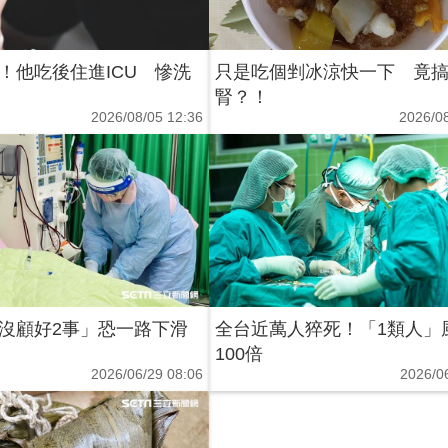
！他吃後住進ICU 慘洗
只是吃個剉冰涼快一下 竟
腎？！
2026/08/05 12:36
2026/08
沒顧好2事」恐一路下滑
全台近萬人猝死！「1類人」
100倍
2026/06/29 08:06
2026/0