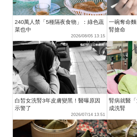
240萬人禁「5種隔夜食物」：綠色蔬
一碗奪命麵
菜也中
腎搶命
2026/08/05 13:15
白皙女洗腎3年皮膚變黑！醫曝原因
腎病就醫「
示警了
成洗腎
2026/07/14 13:51