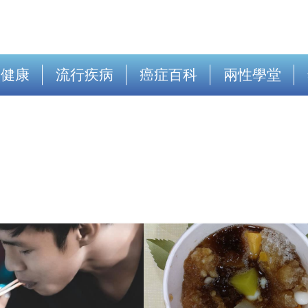
出健康
流行疾病
癌症百科
兩性學堂