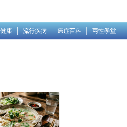
出健康
流行疾病
癌症百科
兩性學堂