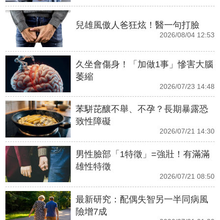
兒雄風傲人爸狂炫！醫一句打臉
2026/08/04 12:53
久坐會傷身！「加做1事」慘害大腦
萎縮
2026/07/23 14:48
苯駢芘釀不舉、不孕？長期暴露恐
致性障礙
2026/07/21 14:30
男性臉部「1特徵」=強壯！有滿滿
雄性特徵
2026/07/21 08:50
最新研究：配偶失智另一半同病風
險增7成