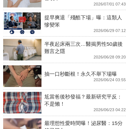
2026/07/01 07:43
提早爽退「殘酷下場」曝：這類人
慘變笨
2026/06/29 07:12
半夜起床兩三次…醫揭男性50歲後
難言之隱
2026/06/28 09:20
抽一口秒斷根！永久不舉下場曝
2026/06/24 03:55
尪當爸後秒發福？最新研究平反：
不是懶！
2026/06/23 04:22
最理想性愛時間曝！泌尿醫：15分