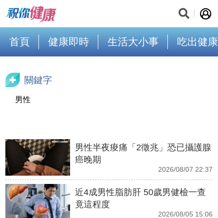
首頁
健康即時
生活大小事
吃出健康
關鍵字
男性
男性半夜痠痛「2徵兆」恐已攝護腺
癌晚期
2026/08/07 22:37
近4成男性脂肪肝 50歲男健檢一查
竟這程度
2026/08/05 15:06