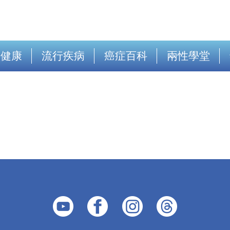
出健康
流行疾病
癌症百科
兩性學堂