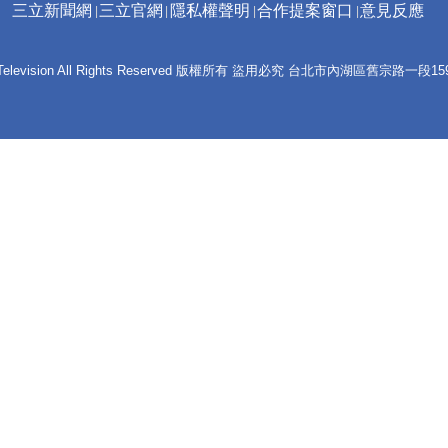
三立新聞網
三立官網
隱私權聲明
合作提案窗口
意見反應
 E-Television All Rights Reserved 版權所有 盜用必究 台北市內湖區舊宗路一段159號