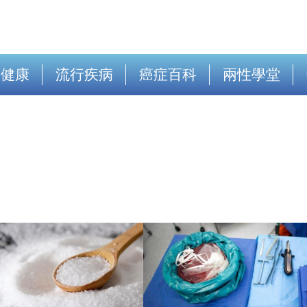
出健康
流行疾病
癌症百科
兩性學堂