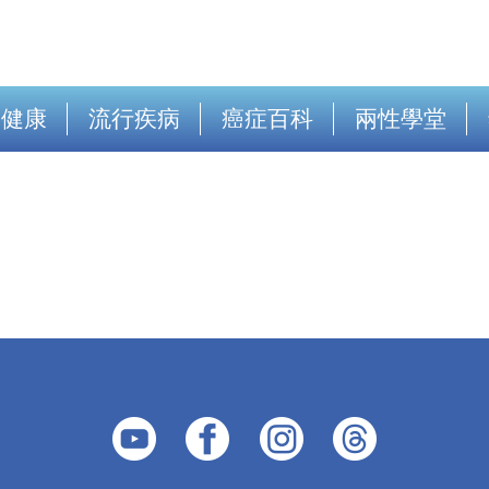
出健康
流行疾病
癌症百科
兩性學堂