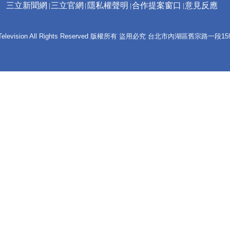
三立新聞網
三立官網
隱私權聲明
合作提案窗口
意見反應
 E-Television All Rights Reserved 版權所有 盜用必究 台北市內湖區舊宗路一段159號