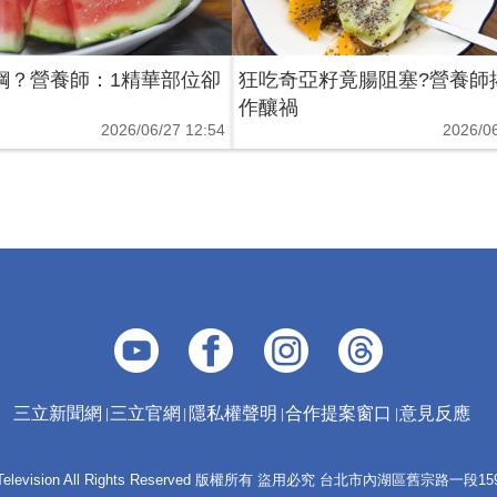
鋼？營養師：1精華部位卻
狂吃奇亞籽竟腸阻塞?營養師
作釀禍
2026/06/27 12:54
2026/06
三立新聞網
三立官網
隱私權聲明
合作提案窗口
意見反應
 E-Television All Rights Reserved 版權所有 盜用必究 台北市內湖區舊宗路一段159號