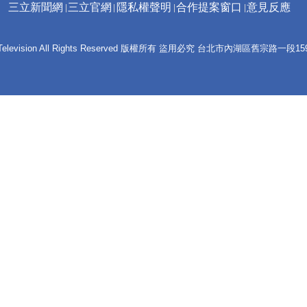
三立新聞網
三立官網
隱私權聲明
合作提案窗口
意見反應
 E-Television All Rights Reserved 版權所有 盜用必究 台北市內湖區舊宗路一段159號