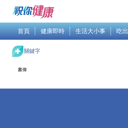
首頁
健康即時
生活大小事
吃
關鍵字
書偉