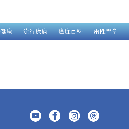
出健康
流行疾病
癌症百科
兩性學堂