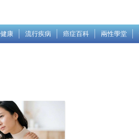
出健康
流行疾病
癌症百科
兩性學堂