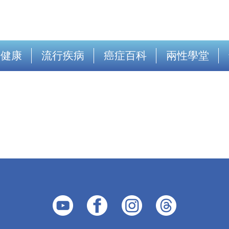
出健康
流行疾病
癌症百科
兩性學堂