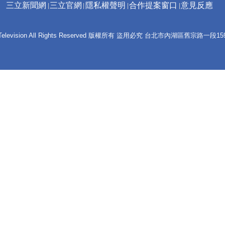
三立新聞網
三立官網
隱私權聲明
合作提案窗口
意見反應
 E-Television All Rights Reserved 版權所有 盜用必究 台北市內湖區舊宗路一段159號