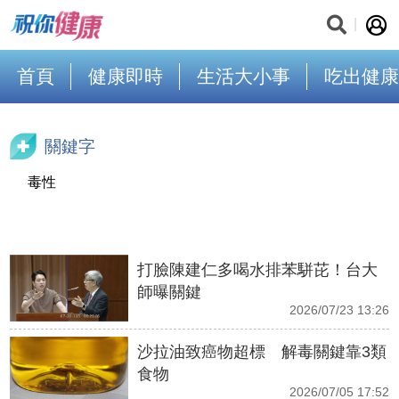
首頁
健康即時
生活大小事
吃出健康
關鍵字
毒性
打臉陳建仁多喝水排苯駢芘！台大
師曝關鍵
2026/07/23 13:26
沙拉油致癌物超標 解毒關鍵靠3類
食物
2026/07/05 17:52