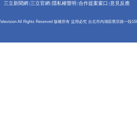
三立新聞網
三立官網
隱私權聲明
合作提案窗口
意見反應
 E-Television All Rights Reserved 版權所有 盜用必究 台北市內湖區舊宗路一段159號