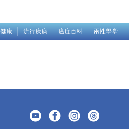
出健康
流行疾病
癌症百科
兩性學堂