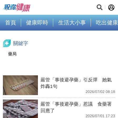
首頁
健康即時
生活大小事
吃出健康
關鍵字
藥局
嚴管「事後避孕藥」引反彈 她氣
炸轟1句
2026/07/02 08:18
嚴管「事後避孕藥」惹議 食藥署
回應了
2026/07/01 17:23