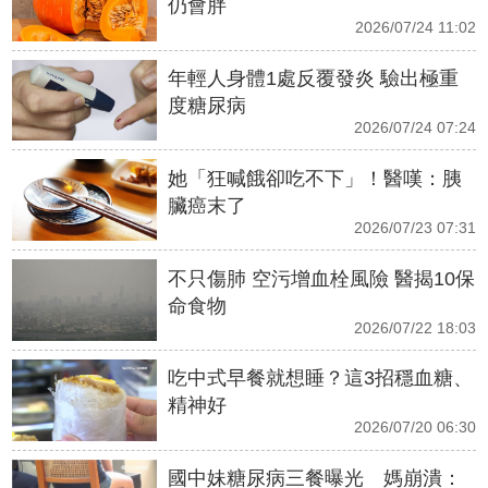
仍會胖
2026/07/24 11:02
年輕人身體1處反覆發炎 驗出極重
度糖尿病
2026/07/24 07:24
她「狂喊餓卻吃不下」！醫嘆：胰
臟癌末了
2026/07/23 07:31
不只傷肺 空污增血栓風險 醫揭10保
命食物
2026/07/22 18:03
吃中式早餐就想睡？這3招穩血糖、
精神好
2026/07/20 06:30
國中妹糖尿病三餐曝光 媽崩潰：