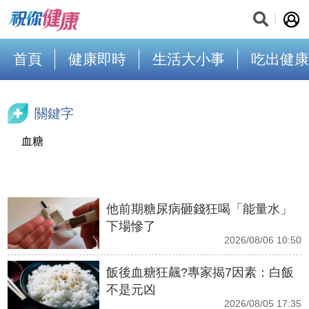
首頁
健康即時
生活大小事
吃出健康
關鍵字
血糖
他前期糖尿病砸錢狂喝「能量水」
下場慘了
2026/08/06 10:50
飯後血糖狂飆?專家揭7因素：白飯
不是元凶
2026/08/05 17:35