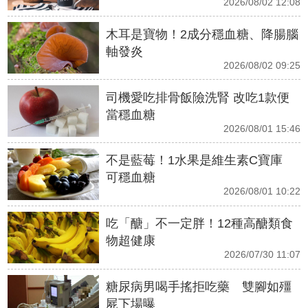
2026/08/02 12:08
木耳是寶物！2成分穩血糖、降腸腦
軸發炎
2026/08/02 09:25
司機愛吃排骨飯險洗腎 改吃1款便
當穩血糖
2026/08/01 15:46
不是藍莓！1水果是維生素C寶庫
可穩血糖
2026/08/01 10:22
吃「醣」不一定胖！12種高醣類食
物超健康
2026/07/30 11:07
糖尿病男喝手搖拒吃藥 雙腳如殭
屍下場曝