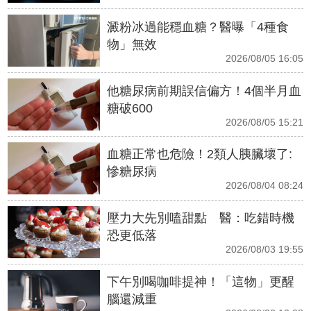
澱粉冰過能穩血糖？醫曝「4種食
物」無效
2026/08/05 16:05
他糖尿病前期誤信偏方！4個半月血
糖破600
2026/08/05 15:21
血糖正常也危險！2類人胰臟壞了:
慘糖尿病
2026/08/04 08:24
壓力大先別嗑甜點 醫：吃錯時機
恐更低落
2026/08/03 19:55
下午別喝咖啡提神！「這物」更醒
腦還減重