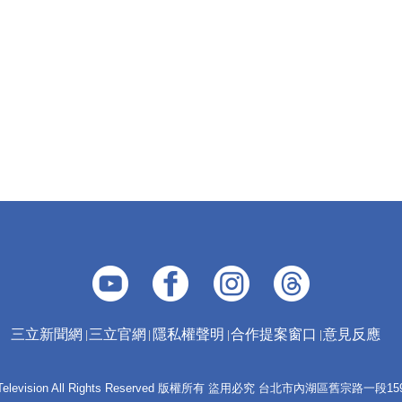
三立新聞網
三立官網
隱私權聲明
合作提案窗口
意見反應
 E-Television All Rights Reserved 版權所有 盜用必究 台北市內湖區舊宗路一段159號