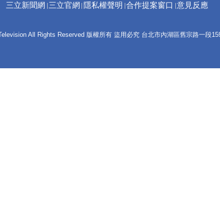
三立新聞網
三立官網
隱私權聲明
合作提案窗口
意見反應
 E-Television All Rights Reserved 版權所有 盜用必究 台北市內湖區舊宗路一段159號