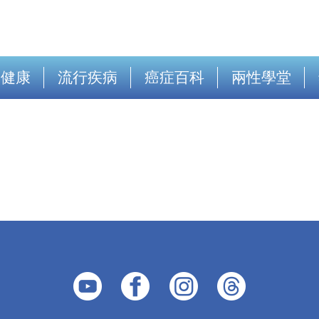
出健康
流行疾病
癌症百科
兩性學堂