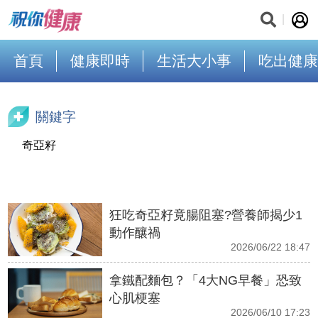
首頁
健康即時
生活大小事
吃出健康
關鍵字
奇亞籽
狂吃奇亞籽竟腸阻塞?營養師揭少1
動作釀禍
2026/06/22 18:47
拿鐵配麵包？「4大NG早餐」恐致
心肌梗塞
2026/06/10 17:23