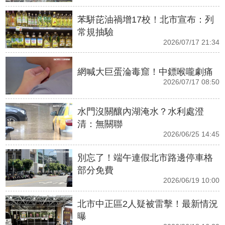
苯駢芘油禍增17校！北市宣布：列
常規抽驗
2026/07/17 21:34
網喊大巨蛋淪毒窟！中鏢喉嚨劇痛
2026/07/17 08:50
水門沒關釀內湖淹水？水利處澄
清：無關聯
2026/06/25 14:45
別忘了！端午連假北市路邊停車格
部分免費
2026/06/19 10:00
北市中正區2人疑被雷擊！最新情況
曝