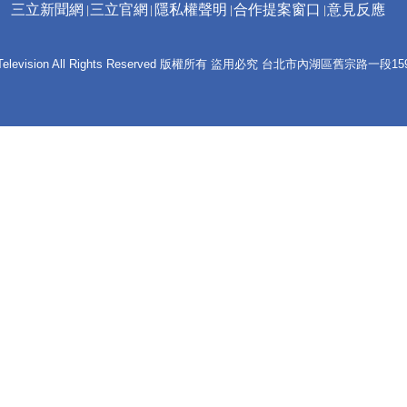
三立新聞網
三立官網
隱私權聲明
合作提案窗口
意見反應
 E-Television All Rights Reserved 版權所有 盜用必究 台北市內湖區舊宗路一段159號