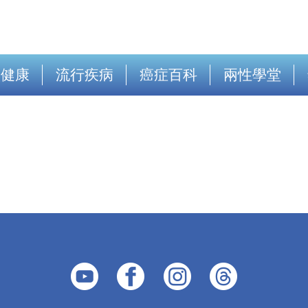
出健康
流行疾病
癌症百科
兩性學堂