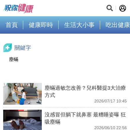
首頁
健康即時
生活大小事
吃出健康
關鍵字
塵蟎
塵蟎過敏怎改善？兒科醫提3大治療
方式
2026/07/17 10:45
沒感冒但躺下就鼻塞 最糟睡姿曝 狂
吸塵蟎
2026/06/10 22:56