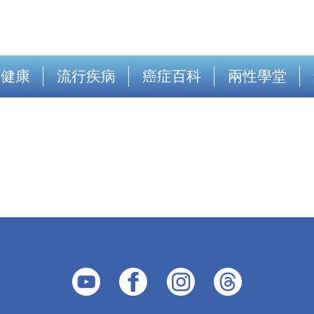
出健康
流行疾病
癌症百科
兩性學堂