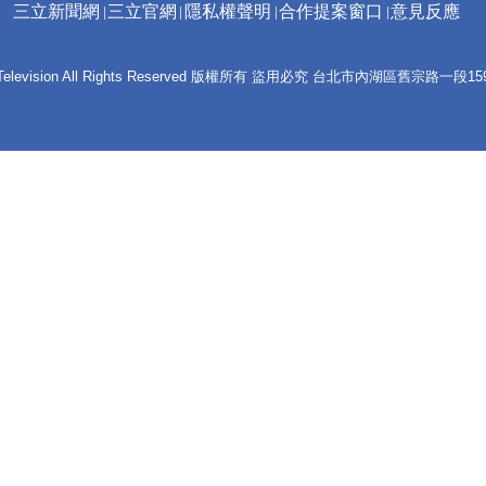
三立新聞網
三立官網
隱私權聲明
合作提案窗口
意見反應
 E-Television All Rights Reserved 版權所有 盜用必究 台北市內湖區舊宗路一段159號