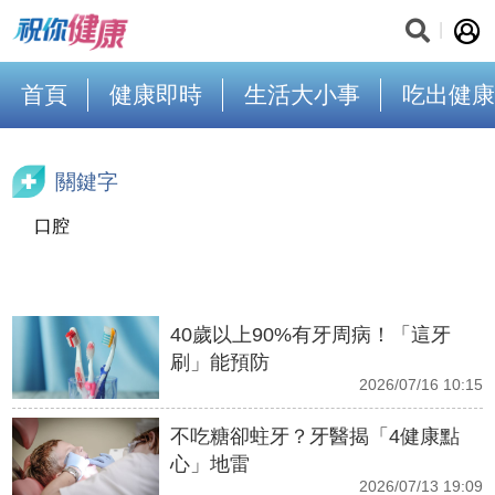
首頁
健康即時
生活大小事
吃出健康
關鍵字
口腔
40歲以上90%有牙周病！「這牙
刷」能預防
2026/07/16 10:15
不吃糖卻蛀牙？牙醫揭「4健康點
心」地雷
2026/07/13 19:09