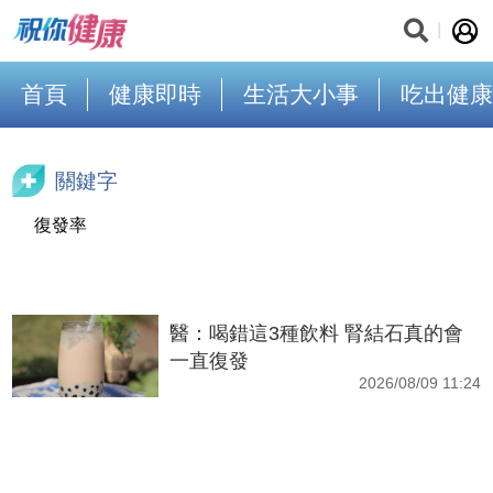
首頁
健康即時
生活大小事
吃出健康
關鍵字
復發率
醫：喝錯這3種飲料 腎結石真的會
一直復發
2026/08/09 11:24