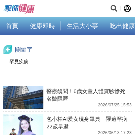
首頁
健康即時
生活大小事
吃出健康
關鍵字
罕見疾病
醫療醜聞！6歲女童人體實驗慘死
名醫隱匿
2026/07/25 15:53
包小柏AI愛女現身畢典 罹這罕病
22歲早逝
2026/06/13 17:23