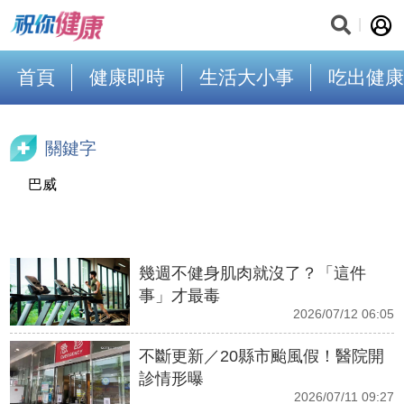
首頁
健康即時
生活大小事
吃出健康
關鍵字
巴威
幾週不健身肌肉就沒了？「這件
事」才最毒
2026/07/12 06:05
不斷更新／20縣市颱風假！醫院開
診情形曝
2026/07/11 09:27