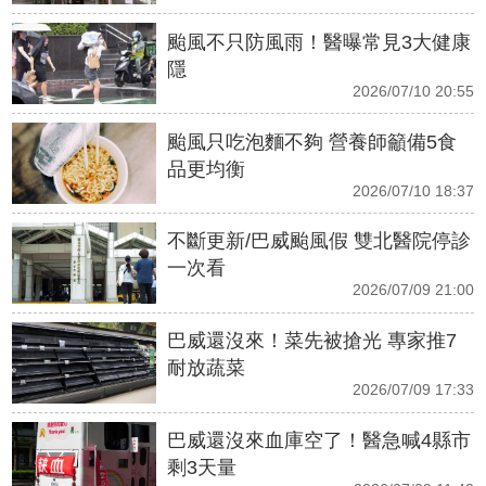
颱風不只防風雨！醫曝常見3大健康
隱
2026/07/10 20:55
颱風只吃泡麵不夠 營養師籲備5食
品更均衡
2026/07/10 18:37
不斷更新/巴威颱風假 雙北醫院停診
一次看
2026/07/09 21:00
巴威還沒來！菜先被搶光 專家推7
耐放蔬菜
2026/07/09 17:33
巴威還沒來血庫空了！醫急喊4縣市
剩3天量