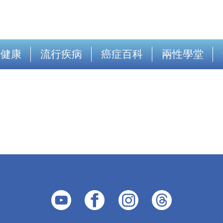
出健康
流行疾病
癌症百科
兩性學堂