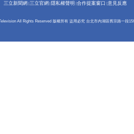
三立新聞網
三立官網
隱私權聲明
合作提案窗口
意見反應
 E-Television All Rights Reserved 版權所有 盜用必究 台北市內湖區舊宗路一段159號