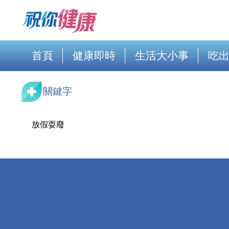
首頁
健康即時
生活大小事
吃
關鍵字
放假耍廢