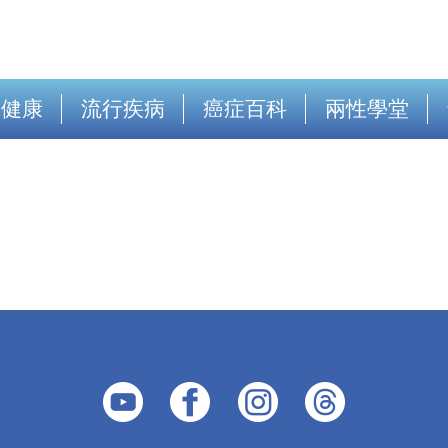
出健康
流行疾病
癌症百科
兩性學堂