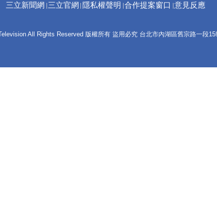
三立新聞網
三立官網
隱私權聲明
合作提案窗口
意見反應
 E-Television All Rights Reserved 版權所有 盜用必究 台北市內湖區舊宗路一段159號