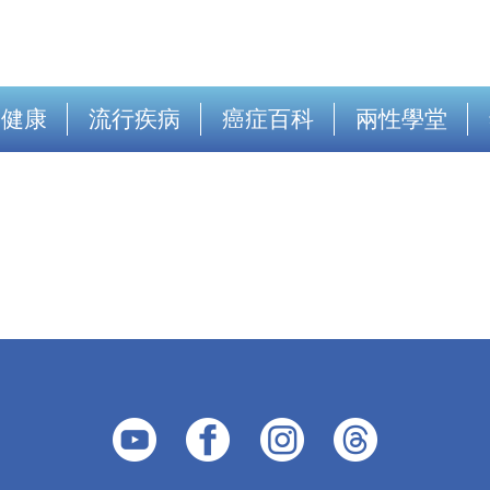
出健康
流行疾病
癌症百科
兩性學堂