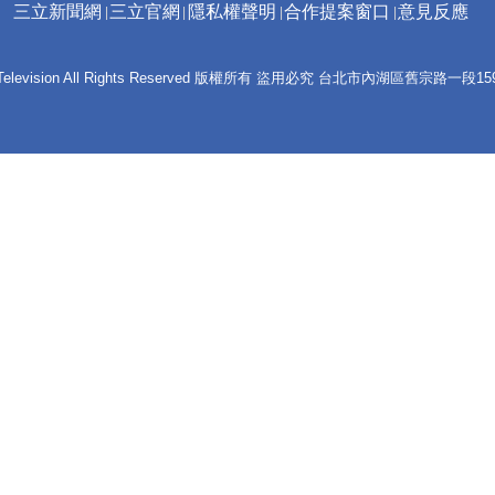
三立新聞網
三立官網
隱私權聲明
合作提案窗口
意見反應
 E-Television All Rights Reserved 版權所有 盜用必究 台北市內湖區舊宗路一段159號