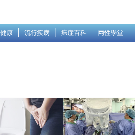
出健康
流行疾病
癌症百科
兩性學堂