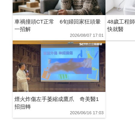
車禍撞頭CT正常 6旬婦回家狂頭暈
48歲工程
一招解
快就醫
2026/08/07 17:01
煙火炸傷左手萎縮成鷹爪 奇美醫1
招扭轉
2026/06/16 17:03