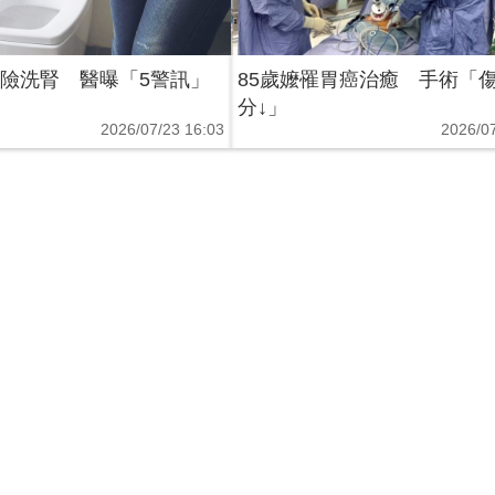
師險洗腎 醫曝「5警訊」
85歲嬤罹胃癌治癒 手術「傷
分↓」
2026/07/23 16:03
2026/07