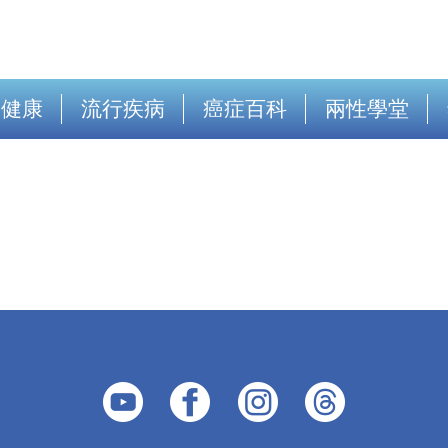
出健康
流行疾病
癌症百科
兩性學堂