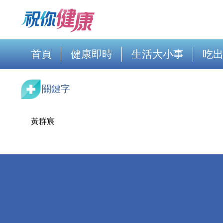
首頁
健康即時
生活大小事
吃
關鍵字
黃群宸