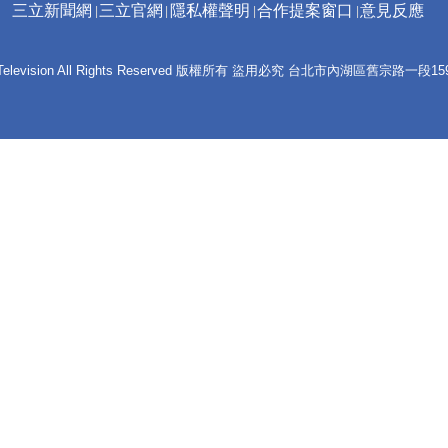
三立新聞網
三立官網
隱私權聲明
合作提案窗口
意見反應
 E-Television All Rights Reserved 版權所有 盜用必究 台北市內湖區舊宗路一段159號