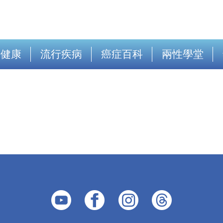
出健康
流行疾病
癌症百科
兩性學堂