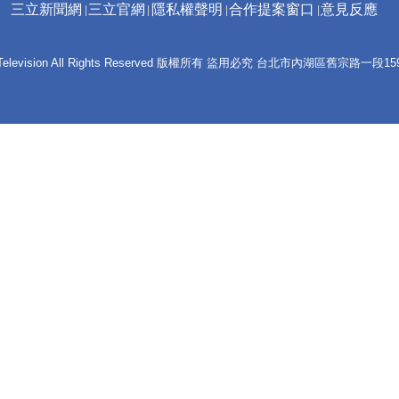
三立新聞網
三立官網
隱私權聲明
合作提案窗口
意見反應
 E-Television All Rights Reserved 版權所有 盜用必究 台北市內湖區舊宗路一段159號