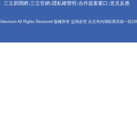
三立新聞網
三立官網
隱私權聲明
合作提案窗口
意見反應
 E-Television All Rights Reserved 版權所有 盜用必究 台北市內湖區舊宗路一段159號