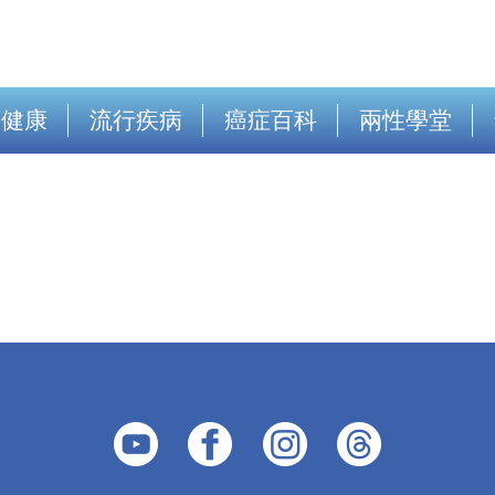
出健康
流行疾病
癌症百科
兩性學堂