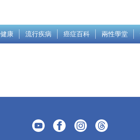
出健康
流行疾病
癌症百科
兩性學堂