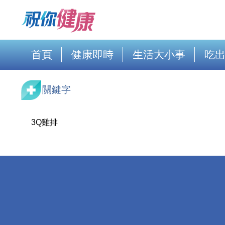
首頁
健康即時
生活大小事
吃
關鍵字
3Q雞排