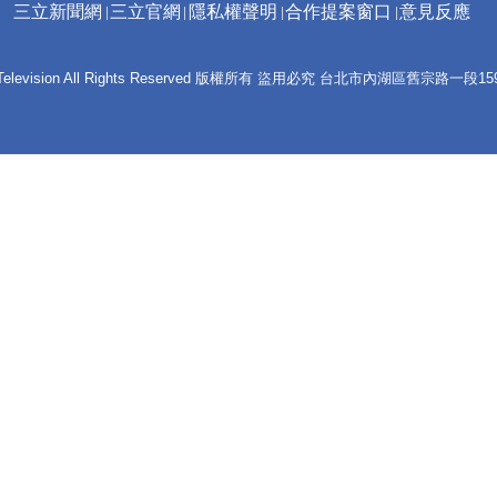
三立新聞網
三立官網
隱私權聲明
合作提案窗口
意見反應
 E-Television All Rights Reserved 版權所有 盜用必究 台北市內湖區舊宗路一段159號