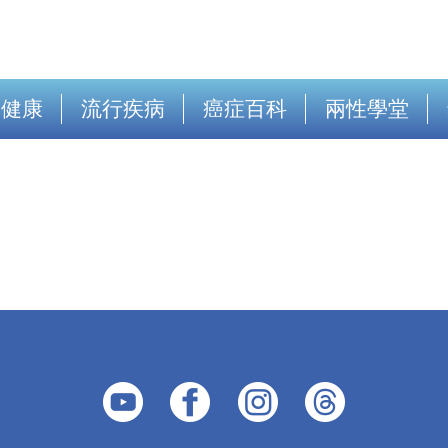
出健康
流行疾病
癌症百科
兩性學堂