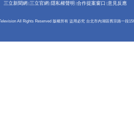
三立新聞網
三立官網
隱私權聲明
合作提案窗口
意見反應
 E-Television All Rights Reserved 版權所有 盜用必究 台北市內湖區舊宗路一段159號