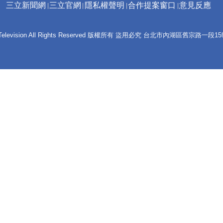
三立新聞網
三立官網
隱私權聲明
合作提案窗口
意見反應
 E-Television All Rights Reserved 版權所有 盜用必究 台北市內湖區舊宗路一段159號