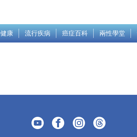
出健康
流行疾病
癌症百科
兩性學堂