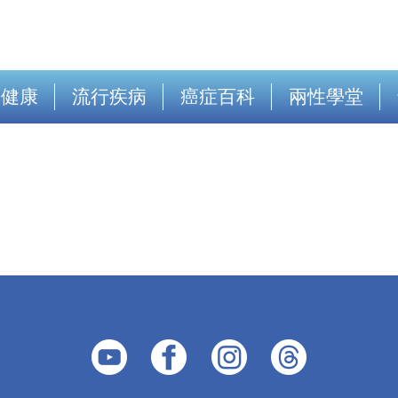
出健康
流行疾病
癌症百科
兩性學堂