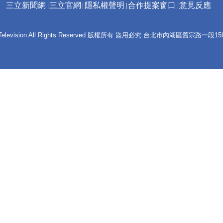
三立新聞網
三立官網
隱私權聲明
合作提案窗口
意見反應
 E-Television All Rights Reserved 版權所有 盜用必究 台北市內湖區舊宗路一段159號