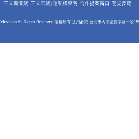
三立新聞網
三立官網
隱私權聲明
合作提案窗口
意見反應
 E-Television All Rights Reserved 版權所有 盜用必究 台北市內湖區舊宗路一段159號