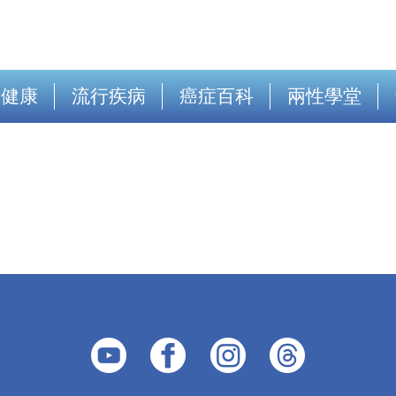
出健康
流行疾病
癌症百科
兩性學堂