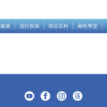
出健康
流行疾病
癌症百科
兩性學堂