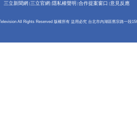
三立新聞網
三立官網
隱私權聲明
合作提案窗口
意見反應
 E-Television All Rights Reserved 版權所有 盜用必究 台北市內湖區舊宗路一段159號