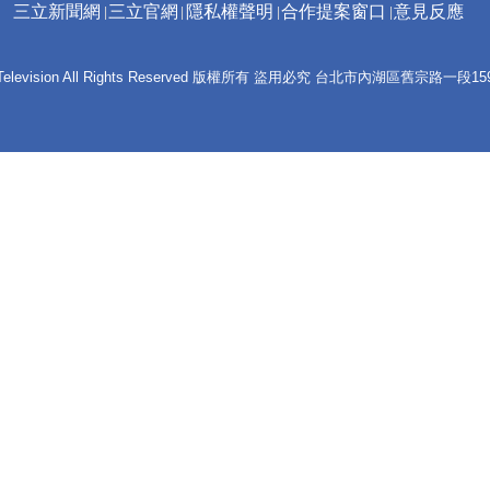
三立新聞網
三立官網
隱私權聲明
合作提案窗口
意見反應
 E-Television All Rights Reserved 版權所有 盜用必究 台北市內湖區舊宗路一段159號