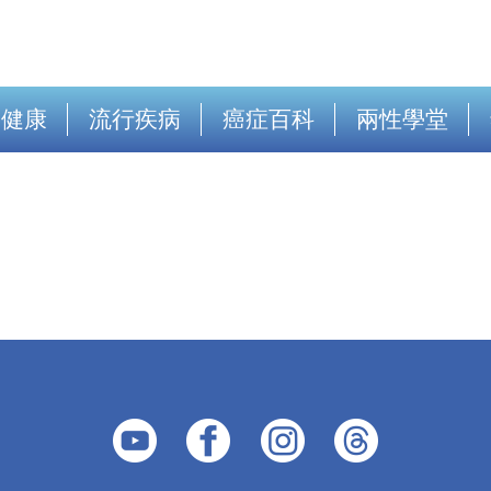
出健康
流行疾病
癌症百科
兩性學堂