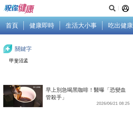
首頁
健康即時
生活大小事
吃出健康
關鍵字
甲斐沼孟
早上別急喝黑咖啡！醫曝「恐變血
管殺手」
2026/06/21 08:25