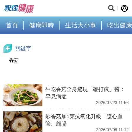
首頁
健康即時
生活大小事
吃出健康
關鍵字
香菇
生吃香菇全身驚現「鞭打痕」醫：
罕見病症
2026/07/23 11:56
炒香菇加1菜抗氧化升級！護心血
管、顧腸
2026/07/09 11:12