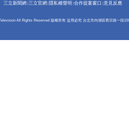
三立新聞網
三立官網
隱私權聲明
合作提案窗口
意見反應
 E-Television All Rights Reserved 版權所有 盜用必究 台北市內湖區舊宗路一段159號