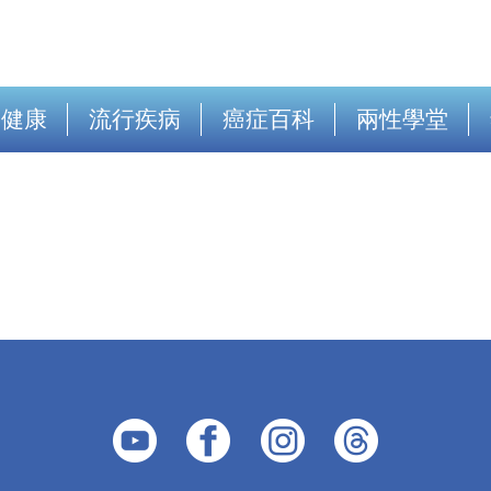
出健康
流行疾病
癌症百科
兩性學堂