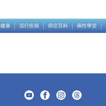
出健康
流行疾病
癌症百科
兩性學堂