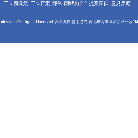
三立新聞網
三立官網
隱私權聲明
合作提案窗口
意見反應
 E-Television All Rights Reserved 版權所有 盜用必究 台北市內湖區舊宗路一段159號