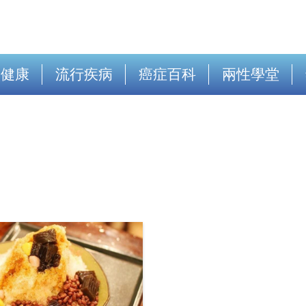
出健康
流行疾病
癌症百科
兩性學堂