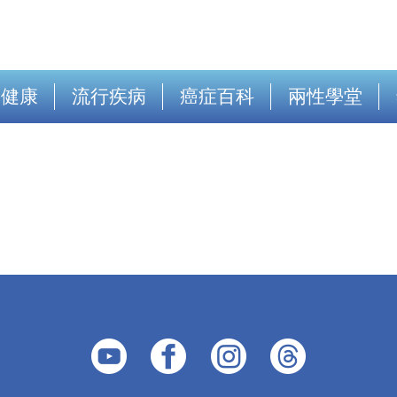
出健康
流行疾病
癌症百科
兩性學堂