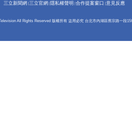
三立新聞網
三立官網
隱私權聲明
合作提案窗口
意見反應
 E-Television All Rights Reserved 版權所有 盜用必究 台北市內湖區舊宗路一段159號