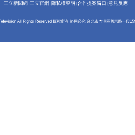
三立新聞網
三立官網
隱私權聲明
合作提案窗口
意見反應
 E-Television All Rights Reserved 版權所有 盜用必究 台北市內湖區舊宗路一段159號