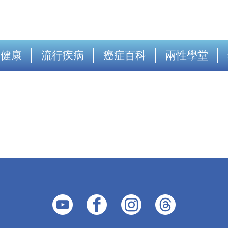
出健康
流行疾病
癌症百科
兩性學堂