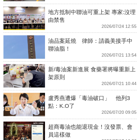
地方抵制中聯油可重上架 專家:沒理
由禁售
2026/07/24 12:55
油品案延燒 律師：請義美接手中
聯油脂！
2026/07/21 13:54
新/毒油案新進展 食藥署將曝重新上
架原則
2026/07/21 10:44
盧秀燕遭爆「毒油破口」 他列3
點：K.O了
2026/07/20 09:05
超商毒油也能退現金！沒發票、會
員這樣做