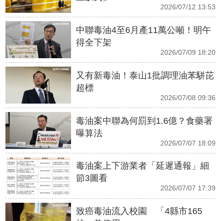
2026/07/12 13:53
中聯毒油4至6月產11萬公噸！明午
得全下架
2026/07/09 18:20
又有新毒油！泰山1批調理油苯駢芘
超標
2026/07/08 09:36
毒油案中聯為何罰到1.6億？食藥署
曝算法
2026/07/07 18:09
毒油案上下游業者「延遲通報」細
節3圖看
2026/07/07 17:39
致癌毒油流入校園 「4縣市165