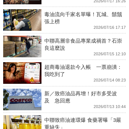
2026/07/17 16:26
毒油流向千家名單曝！瓦城、鬍鬚
張上榜
2026/07/16 17:17
中聯高層非食品專業成禍首？石崇
良這麼說
2026/07/15 12:10
超商毒油退款今入帳 一票崩潰：
我吃到了
2026/07/14 08:23
新／致癌油品再增！好市多受波
及 急回應
2026/07/13 10:44
中聯致癌油連環爆 食藥署曝「3嚴
重缺失」