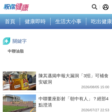
首頁
健康即時
生活大小事
吃出健康
關鍵字
中聯油脂
陳其邁揭申報大漏洞「3招」可補食
安破洞
2026/08/05 15:00
中聯董座影射「朝中有人」？經部4
點澄清
2026/07/27 22:53