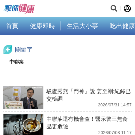
首頁
健康即時
生活大小事
吃出健康
關鍵字
中聯案
駁盧秀燕「門神」說 姜至剛:紀錄已
交檢調
2026/07/31 14:57
中聯油還有機會查！醫示警三無食
品更危險
2026/07/08 11:17