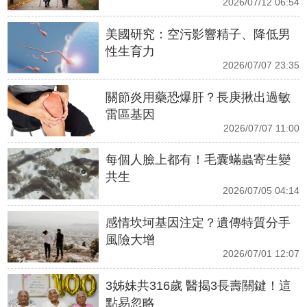
2026/07/12 06:54
美國研究：空污影響精子、降低男
性生育力
2026/07/07 23:35
關節炎用藥恐爆肝？長庚揪出過敏
雷區基因
2026/07/07 11:00
每個人臉上都有！毛囊蟎蟲寄生變
共生
2026/07/05 04:14
感情坎坷基因注定？遺傳特質分手
風險大增
2026/07/01 12:07
3姊妹共316歲 醫揭3長壽關鍵！這
點易忽略