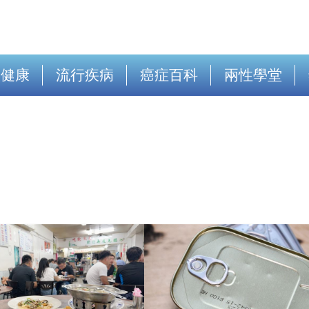
出健康
流行疾病
癌症百科
兩性學堂